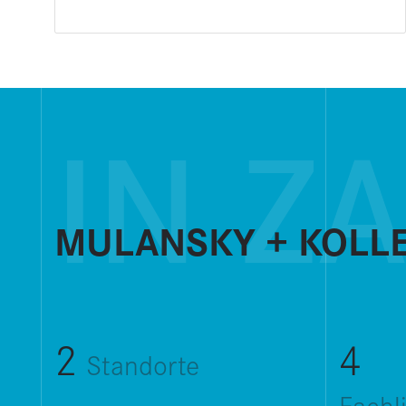
IN Z
MULANSKY + KOLLE
2
4
Stand­orte