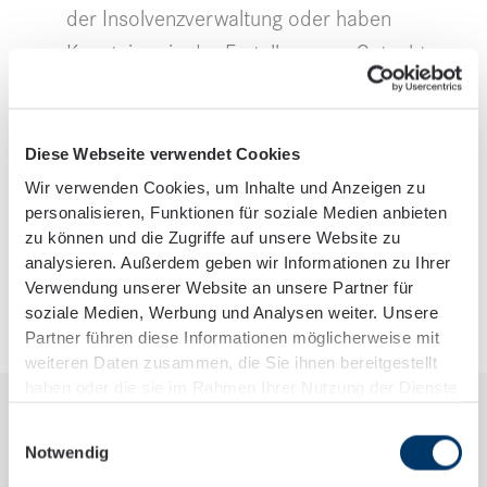
der Insolvenzverwaltung oder haben
Kenntnisse in der Erstellung von Gutachten,
Berichten oder in der Buchhaltung.
Zusammenarbeit & interdisziplinäres
Diese Webseite verwendet Cookies
Arbeiten
Wir verwenden Cookies, um Inhalte und Anzeigen zu
Sie arbeiten gern im Team und bringen sich
personalisieren, Funktionen für soziale Medien anbieten
zu können und die Zugriffe auf unsere Website zu
aktiv in die Zusammenarbeit mit
analysieren. Außerdem geben wir Informationen zu Ihrer
Rechtsanwälten, Betriebswirten und
Verwendung unserer Website an unsere Partner für
weiteren Fachbereichen ein.
soziale Medien, Werbung und Analysen weiter. Unsere
Partner führen diese Informationen möglicherweise mit
weiteren Daten zusammen, die Sie ihnen bereitgestellt
haben oder die sie im Rahmen Ihrer Nutzung der Dienste
gesammelt haben.
Your workplace
Einwilligungsauswahl
Notwendig