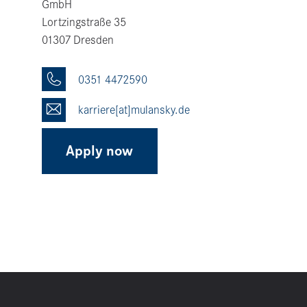
GmbH
Lort­zing­straße 35
01307 Dresden
0351 4472590
karriere[at]mulansky.de
Apply now