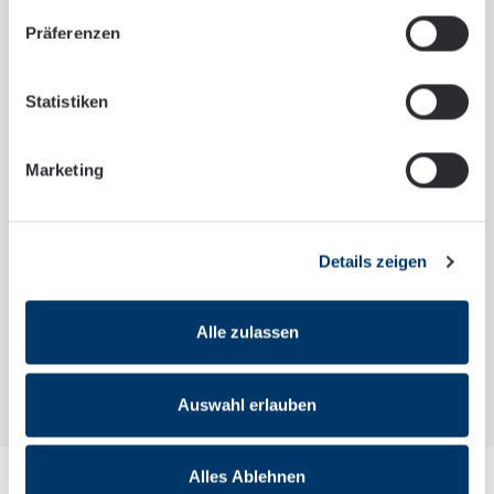
MULANSKY + KOLLEGEN Rechts­an­
Präferenzen
wälte GmbH
Lort­zing­straße 35
Statistiken
01307 Dresden
Marketing
Mehr zu uns
Details zeigen
Alle zulassen
Auswahl erlauben
Alles Ablehnen