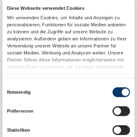
Diese Webseite verwendet Cookies
Wir verwenden Cookies, um Inhalte und Anzeigen zu
28.01.2026
SCHNEIDER + PARTNER Beratergruppe
personalisieren, Funktionen für soziale Medien anbieten
zu können und die Zugriffe auf unsere Website zu
Persönlicher Austausch als Schlüssel
analysieren. Außerdem geben wir Informationen zu Ihrer
zur Berufsorientierung
Verwendung unserer Website an unsere Partner für
soziale Medien, Werbung und Analysen weiter. Unsere
Wie wichtig persönlicher Austausch für
Partner führen diese Informationen möglicherweise mit
Berufsorientierung ist, zeigte sich einmal mehr auf
weiteren Daten zusammen, die Sie ihnen bereitgestellt
der KarriereStart 2026 in Dresden.
haben oder die sie im Rahmen Ihrer Nutzung der Dienste
gesammelt haben.
Einwilligungsauswahl
more
Notwendig
Präferenzen
Statistiken